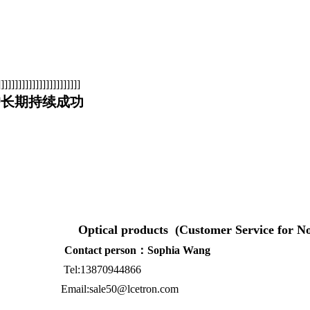
]]]]]]]]]]]]]]]]]]]]]
户长期持续成功
ts (Customer Service for Non-Chi
son：Sophia Wang
13870944866
l:sale50@lcetron.com