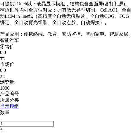
可提供21inch以下液晶显示模组，结构包含全面屏(含打孔屏)、
窄边框等均可全方位对应；拥有激光异型切割、Cell AOI、全自
动LCM in-line线（高精度全自动无痕贴片、全自动COG、FOG
绑定、全自动背光组装、全自动点胶、自动焊接）。
产品应用：便携终端、教育、安防监控、智能家电、智慧家居、
智能汽车
零售价
0.0
元
市场价
0.0
元
浏览量:
1000
产品编号
所属分类
显示模组
数量
-
+