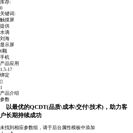
库存:
0
关键词:
触摸屏
提供
水滴
刘海
显示屏
6颗
手机
产品应用
1.5-17
绑定

1
产品介绍
参数
以最优的QCDT(品质\成本\交付\技术)，助力客
户长期持续成功
未找到相应参数组，请于后台属性模板中添加