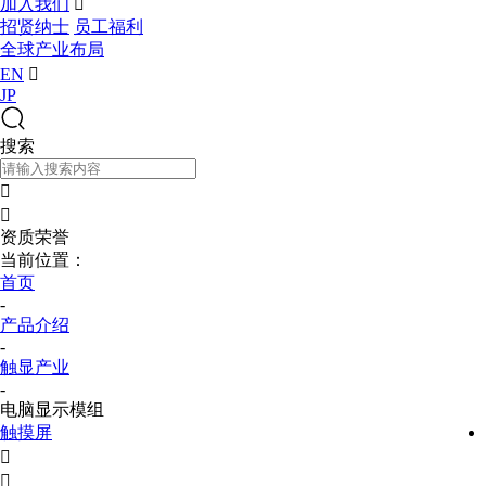
加入我们

招贤纳士
员工福利
全球产业布局
EN

JP
搜索


资质荣誉
当前位置：
首页
-
产品介绍
-
触显产业
-
电脑显示模组
触摸屏

